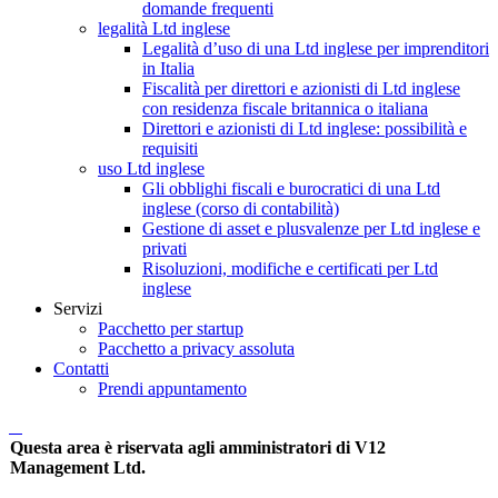
domande frequenti
legalità Ltd inglese
Legalità d’uso di una Ltd inglese per imprenditori
in Italia
Fiscalità per direttori e azionisti di Ltd inglese
con residenza fiscale britannica o italiana
Direttori e azionisti di Ltd inglese: possibilità e
requisiti
uso Ltd inglese
Gli obblighi fiscali e burocratici di una Ltd
inglese (corso di contabilità)
Gestione di asset e plusvalenze per Ltd inglese e
privati
Risoluzioni, modifiche e certificati per Ltd
inglese
Servizi
Pacchetto per startup
Pacchetto a privacy assoluta
Contatti
Prendi appuntamento
Questa area è riservata agli amministratori di V12
Management Ltd.