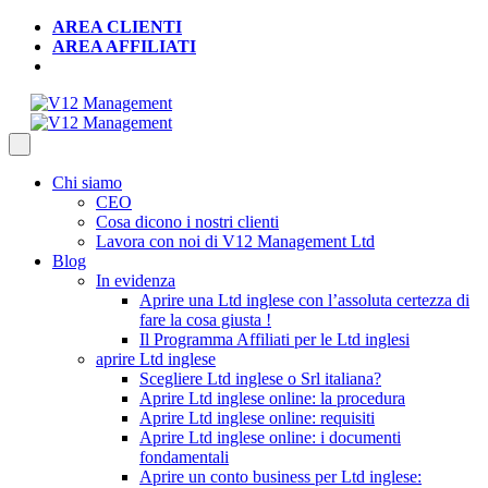
AREA CLIENTI
AREA AFFILIATI
Chi siamo
CEO
Cosa dicono i nostri clienti
Lavora con noi di V12 Management Ltd
Blog
In evidenza
Aprire una Ltd inglese con l’assoluta certezza di
fare la cosa giusta !
Il Programma Affiliati per le Ltd inglesi
aprire Ltd inglese
Scegliere Ltd inglese o Srl italiana?
Aprire Ltd inglese online: la procedura
Aprire Ltd inglese online: requisiti
Aprire Ltd inglese online: i documenti
fondamentali
Aprire un conto business per Ltd inglese: