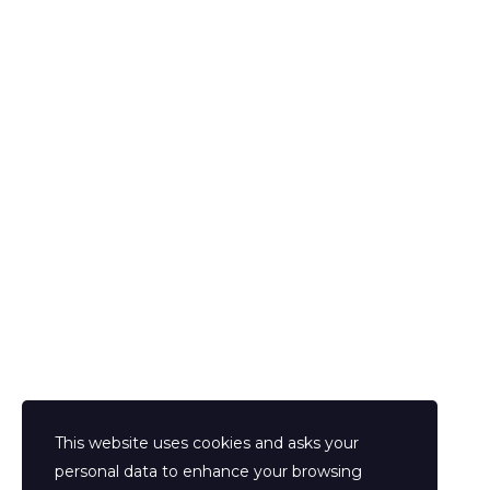
V12 Management è una società UK specializzata ne
costituzione di società e di consulenza aziendale, 
servizio di clienti di lingua italiana nel Regno Unito.
This website uses cookies and asks your
personal data to enhance your browsing