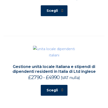
di
prezzo:
Scegli
da
£550
a
£1900
Gestione unità locale italiana e stipendi di
dipendenti residenti in Italia di Ltd inglese
£
2790
-
£
4990
Fascia
(VAT nulla)
di
prezzo:
Scegli
da
£2790