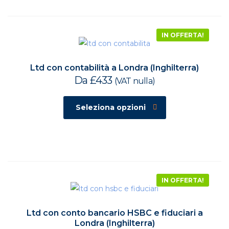
a
£4990
IN OFFERTA!
Ltd con contabilità a Londra (Inghilterra)
Da
£
433
(VAT nulla)
Seleziona opzioni
IN OFFERTA!
Ltd con conto bancario HSBC e fiduciari a
Londra (Inghilterra)