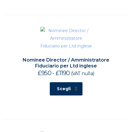
Nominee Director / Amministratore
Fiduciario per Ltd inglese
£
950
-
£
1190
Fascia
(VAT nulla)
di
prezzo:
Scegli
da
£950
a
£1190