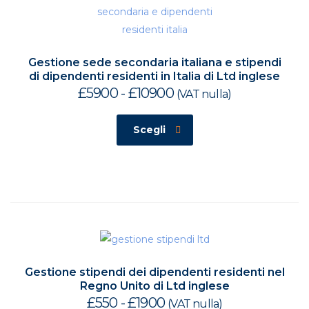
Gestione sede secondaria italiana e stipendi
di dipendenti residenti in Italia di Ltd inglese
£
5900
-
£
10900
Fascia
(VAT nulla)
di
prezzo:
Scegli
da
£5900
a
£10900
Gestione stipendi dei dipendenti residenti nel
Regno Unito di Ltd inglese
£
550
-
£
1900
Fascia
(VAT nulla)