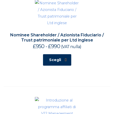
Nominee Shareholder / Azionista Fiduciario /
Trust patrimoniale per Ltd inglese
£
950
-
£
990
Fascia
(VAT nulla)
di
prezzo:
Scegli
da
£950
a
£990